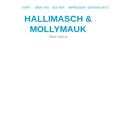
START
ÜBER UNS
BÜCHER
IMPRESSUM + DATENSCHUTZ
HALLIMASCH &
I
MOLLYMAUK
+
Natur und so
D
Ur
Al
In
di
In
in
Te
Fo
un
Gr