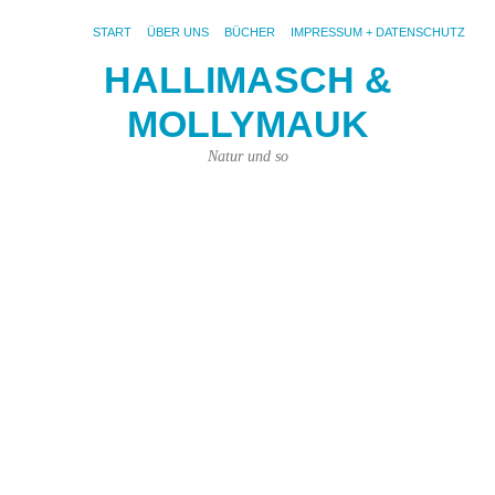
START
ÜBER UNS
BÜCHER
IMPRESSUM + DATENSCHUTZ
HALLIMASCH &
MOLLYMAUK
S
AR
BI
Natur und so
Ha
–
D
gr
L
de
We
La
Du
ist
ein