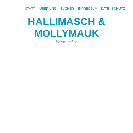
START
ÜBER UNS
BÜCHER
IMPRESSUM + DATENSCHUTZ
HALLIMASCH &
Au
MOLLYMAUK
D
S
Natur und so
16.
Juni
202
von
Kar
Kün
|
Kei
Ko
Fot
K.
Kün