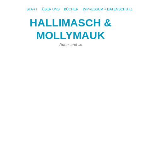
START
ÜBER UNS
BÜCHER
IMPRESSUM + DATENSCHUTZ
HALLIMASCH &
F
MOLLYMAUK
D
G
Natur und so
d
W
4.
Mai
201
von
Kar
Kün
|
Kei
Ko