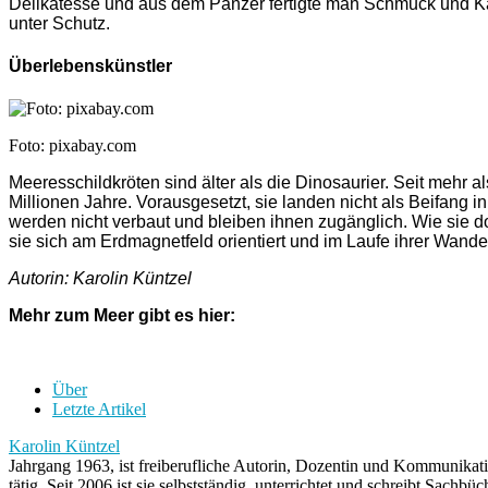
Delikatesse und aus dem Panzer fertigte man Schmuck und Kä
unter Schutz.
Überlebenskünstler
Foto: pixabay.com
Meeresschildkröten sind älter als die Dinosaurier. Seit mehr a
Millionen Jahre. Vorausgesetzt, sie landen nicht als Beifang
werden nicht verbaut und bleiben ihnen zugänglich. Wie sie d
sie sich am Erdmagnetfeld orientiert und im Laufe ihrer Wand
Autorin: Karolin Küntzel
Mehr zum Meer gibt es hier:
Über
Letzte Artikel
Karolin Küntzel
Jahrgang 1963, ist freiberufliche Autorin, Dozentin und Kommunikatio
tätig. Seit 2006 ist sie selbstständig, unterrichtet und schreibt Sac