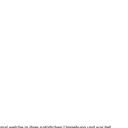
h mal welche in ihrer natürlichen Umgebung und war tief