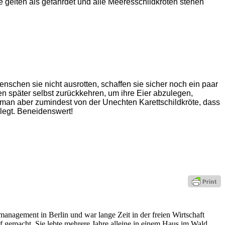
gelten als gefährdet und alle Meeresschildkröten stehen
enschen sie nicht ausrotten, schaffen sie sicher noch ein paar
en später selbst zurückkehren, um ihre Eier abzulegen,
ß man aber zumindest von der Unechten Karettschildkröte, dass
nlegt. Beneidenswert!
management in Berlin und war lange Zeit in der freien Wirtschaft
ruf gemacht. Sie lebte mehrere Jahre alleine in einem Haus im Wald,