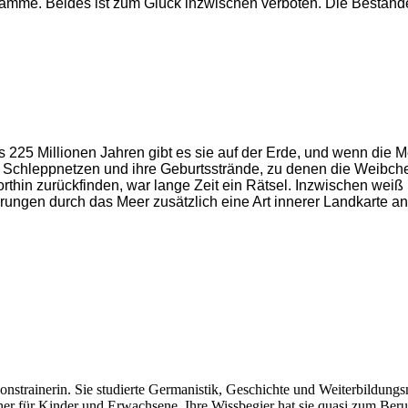
mme. Beides ist zum Glück inzwischen verboten. Die Bestände 
ls 225 Millionen Jahren gibt es sie auf der Erde, und wenn die M
 in Schleppnetzen und ihre Geburtsstrände, zu denen die Weibch
orthin zurückfinden, war lange Zeit ein Rätsel. Inzwischen wei
erungen durch das Meer zusätzlich eine Art innerer Landkarte a
nstrainerin. Sie studierte Germanistik, Geschichte und Weiterbildungs
hbücher für Kinder und Erwachsene. Ihre Wissbegier hat sie quasi zum Be