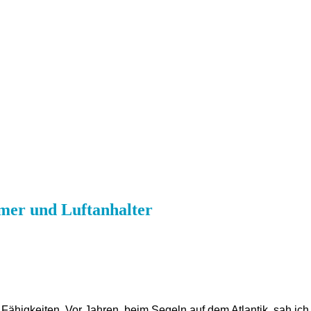
mer und Luftanhalter
 Fähigkeiten. Vor Jahren, beim Segeln auf dem Atlantik, sah ic