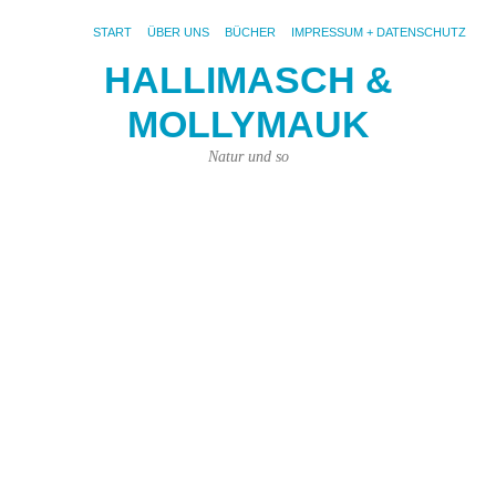
START
ÜBER UNS
BÜCHER
IMPRESSUM + DATENSCHUTZ
HALLIMASCH &
Na
MOLLYMAUK
d
m
Natur und so
B
5.
Aug
201
von
Kar
Kün
|
Kei
Ko
Fot