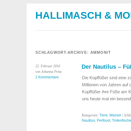
HALLIMASCH & M
SCHLAGWORT-ARCHIVE:
AMMONIT
Der Nautilus – F
22. Februar 2016
von Johanna Prinz
2 Kommentare
Die Kopffüßer sind eine z
Millionen von Jahren auf 
Kopffüßer ihre Füße am K
uns heute mal ein beso
Kategorien:
Tiere
,
Wasser
| Schl
Nautilus
,
Perlboot
,
Tintenfisch