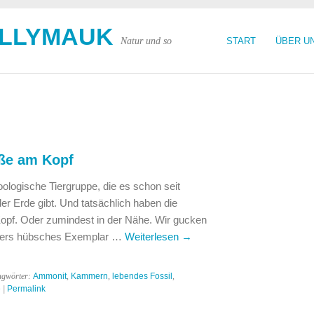
OLLYMAUK
Natur und so
START
ÜBER U
üße am Kopf
oologische Tiergruppe, die es schon seit
der Erde gibt. Und tatsächlich haben die
opf. Oder zumindest in der Nähe. Wir gucken
nders hübsches Exemplar …
Weiterlesen
→
agwörter:
Ammonit
,
Kammern
,
lebendes Fossil
,
e
|
Permalink