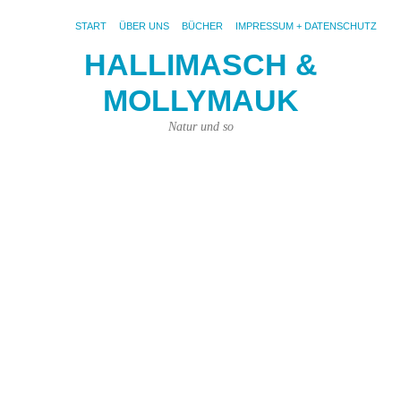
START
ÜBER UNS
BÜCHER
IMPRESSUM + DATENSCHUTZ
HALLIMASCH &
MOLLYMAUK
S
AR
AM
Natur und so
Fe
Hö
d
Ja
20
Wu
ihr,
da
es
nic
nu