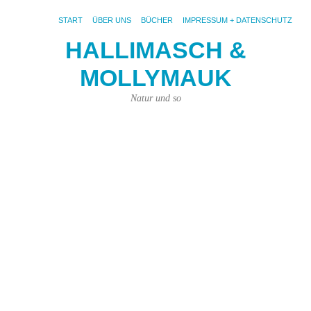
START
ÜBER UNS
BÜCHER
IMPRESSUM + DATENSCHUTZ
HALLIMASCH &
MOLLYMAUK
S
AR
BL
Natur und so
D
be
Ge
Al
ich
au
de
Zu
ste
triff
mi