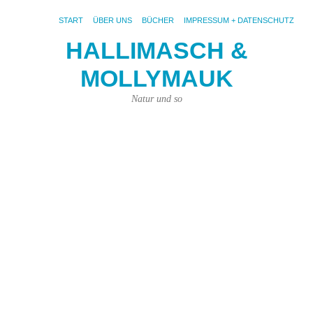
START
ÜBER UNS
BÜCHER
IMPRESSUM + DATENSCHUTZ
HALLIMASCH &
MOLLYMAUK
S
AR
ER
Natur und so
V
Üb
d
K
Ein
Bu
ha
zu
Zei
Fer
Vie