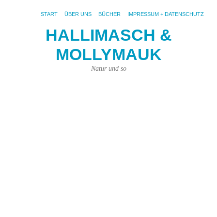
START
ÜBER UNS
BÜCHER
IMPRESSUM + DATENSCHUTZ
HALLIMASCH &
MOLLYMAUK
S
AR
LE
Natur und so
K
ho
di
Le
k
Jo
hat
es
si
vo
ich