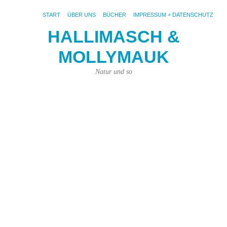
START
ÜBER UNS
BÜCHER
IMPRESSUM + DATENSCHUTZ
HALLIMASCH &
MOLLYMAUK
S
AR
ME
Natur und so
E
i
Ga
Me
Ich
ha
ei
ne
Ga
ge
Do