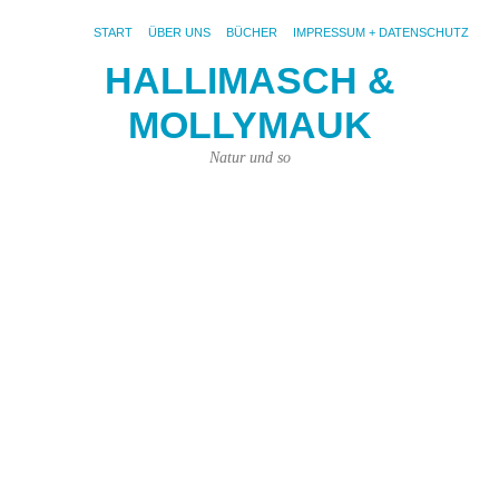
START
ÜBER UNS
BÜCHER
IMPRESSUM + DATENSCHUTZ
HALLIMASCH &
MOLLYMAUK
S
AR
N
Natur und so
Wi
te
ei
Ig
–
Te
2
We
Un
heu
Bei