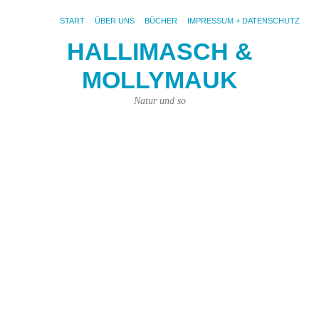
START
ÜBER UNS
BÜCHER
IMPRESSUM + DATENSCHUTZ
HALLIMASCH &
MOLLYMAUK
S
AR
S
Natur und so
W
is
Va
Ha
ihr
sc
ge
Zu
me
Lie
Pl