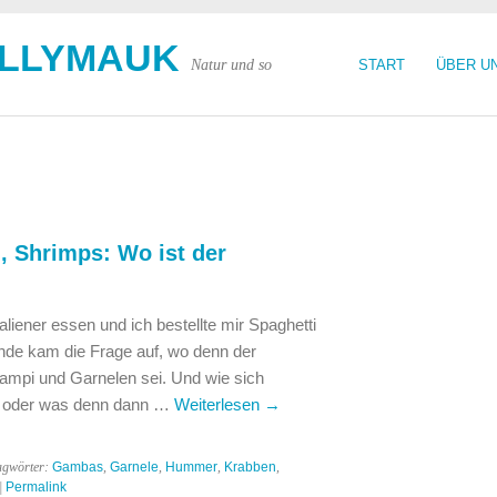
OLLYMAUK
Natur und so
START
ÜBER U
, Shrimps: Wo ist der
liener essen und ich bestellte mir Spaghetti
nde kam die Frage auf, wo denn der
mpi und Garnelen sei. Und wie sich
n oder was denn dann …
Weiterlesen
→
agwörter:
Gambas
,
Garnele
,
Hummer
,
Krabben
,
|
Permalink