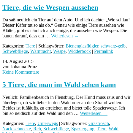
Tiere, die wie Wespen aussehen
Da saß neulich ein Tier auf dem Auto. Und ich dachte: „Wie schlau!
Dieser Käfer tut so als ob.“ Genau wie einige Tiere aussehen wie
Blätter, gibt es nämlich auch einige, die aussehen wie Wespen. Die
bauen darauf, dass ein …
Weiterlesen
→
Kategorien:
Tiere
| Schlagwörter:
Bienenglasflügler
,
schwarz-gelb
,
Schwebfliege
,
Warntracht
,
Wespe
,
Widderbock
|
Permalink
14. August 2015
von Johanna Prinz
Keine Kommentare
5 Tiere, die man im Wald sehen kann
Neulich: Familienbesuch in Flensburg. Der Hund muss raus und wir
überlegen, ob wir lieber in den Wald oder an den Strand wollen.
Beides ist fußläufig zu erreichen und bietet tolle Spazierwege. Ich
bin so neidisch auf den Wald und den …
Weiterlesen
→
Kategorien:
Tiere
,
Unterwegs
| Schlagwörter:
Grasfrosch
,
Nacktschnecke
,
Reh
,
Schwebfliege
,
Spaziergang
,
Tiere
,
Wald
,