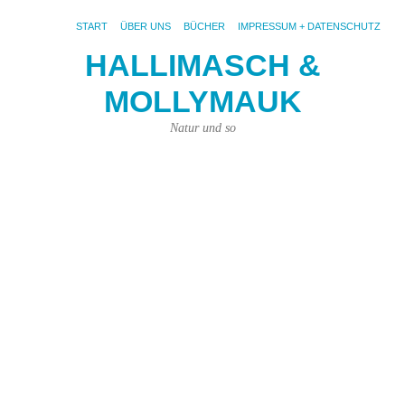
START
ÜBER UNS
BÜCHER
IMPRESSUM + DATENSCHUTZ
HALLIMASCH &
MOLLYMAUK
S
AR
T
Natur und so
Ti
di
je
in
H
wo
Au
me
Ba
ist
de