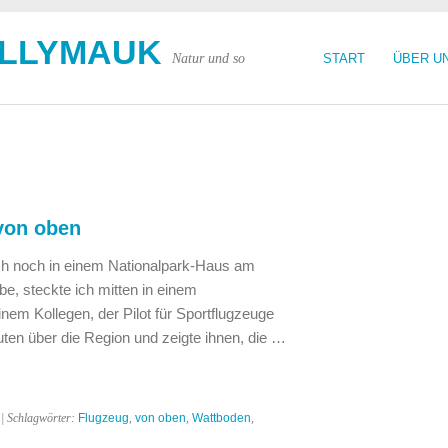
OLLYMAUK
Natur und so
START
ÜBER U
von oben
ich noch in einem Nationalpark-Haus am
e, steckte ich mitten in einem
inem Kollegen, der Pilot für Sportflugzeuge
euten über die Region und zeigte ihnen, die …
| Schlagwörter:
Flugzeug
,
von oben
,
Wattboden
,