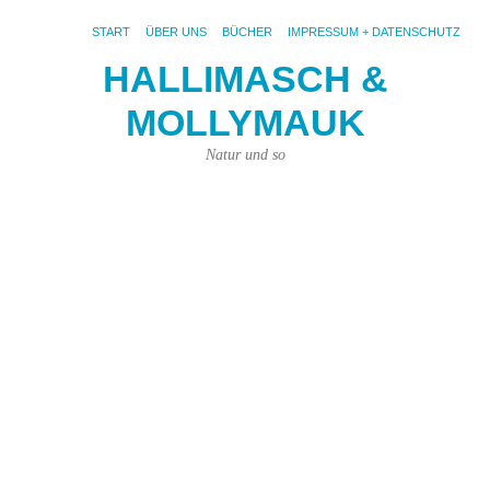
START
ÜBER UNS
BÜCHER
IMPRESSUM + DATENSCHUTZ
HALLIMASCH &
MOLLYMAUK
S
AR
ZA
Natur und so
R
a
d
N
Po
de
Ze
De
Vo
be
Br