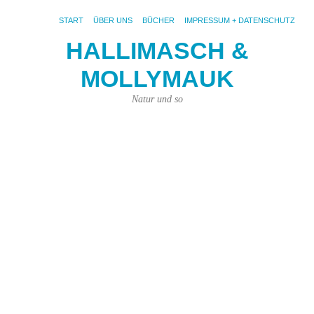
START
ÜBER UNS
BÜCHER
IMPRESSUM + DATENSCHUTZ
HALLIMASCH &
U
MOLLYMAUK
W
B
Natur und so
17.
Aug
201
von
Kar
Kün
|
Kei
Ko
Fot
pix