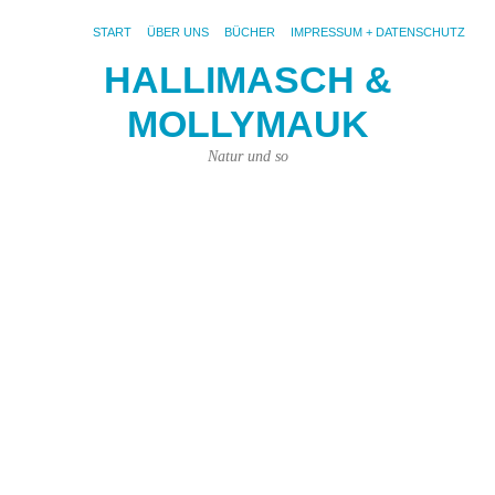
START
ÜBER UNS
BÜCHER
IMPRESSUM + DATENSCHUTZ
HALLIMASCH &
W
MOLLYMAUK
ö
F
Natur und so
un
W
s
ih
M
22.
Nov
201
von
Kar
Kün
|
Kei