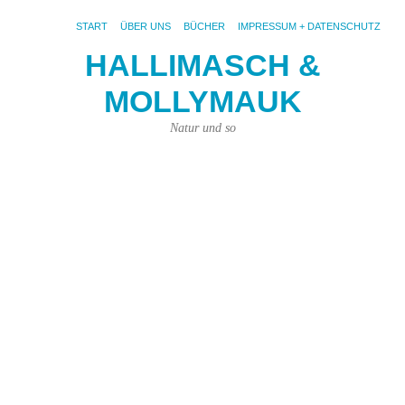
START
ÜBER UNS
BÜCHER
IMPRESSUM + DATENSCHUTZ
HALLIMASCH &
W
MOLLYMAUK
ei
El
Natur und so
al
k
16.
Jan
201
von
Kar
Kün
|
Kei
Ko