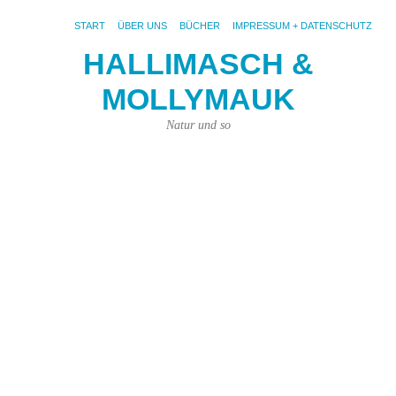
START
ÜBER UNS
BÜCHER
IMPRESSUM + DATENSCHUTZ
HALLIMASCH &
B
MOLLYMAUK
u
e
Natur und so
S
a
P
29.
Mai
201
von
Kar
Kün
|
Kei
Ko