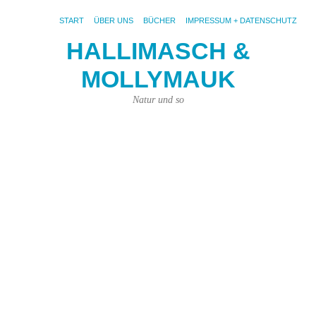
START
ÜBER UNS
BÜCHER
IMPRESSUM + DATENSCHUTZ
HALLIMASCH &
MOLLYMAUK
AR
D
KA
Natur und so
UN
I
M
en
de
D
In
un
Os
Bl
Pa