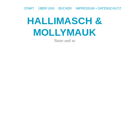
START
ÜBER UNS
BÜCHER
IMPRESSUM + DATENSCHUTZ
HALLIMASCH &
D
MOLLYMAUK
V
i
Natur und so
G
od
W
s
V
10.
Mai
201
von
Kar
Kün
|
Kei