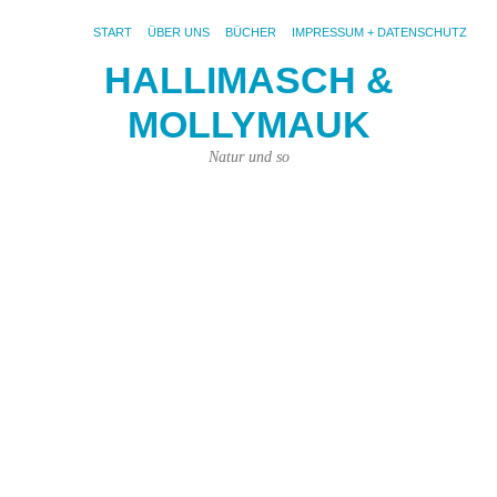
START
ÜBER UNS
BÜCHER
IMPRESSUM + DATENSCHUTZ
HALLIMASCH &
D
MOLLYMAUK
A
m
Natur und so
w
er
wi
26.
Mär
202
von
Joh
Pri
|
Kei
Ko