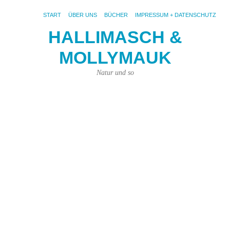
START
ÜBER UNS
BÜCHER
IMPRESSUM + DATENSCHUTZ
HALLIMASCH &
D
MOLLYMAUK
B
s
Natur und so
Fl
Ju
10.
Juli
202
von
Kar
Kün
|
Kei
Ko