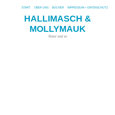
START
ÜBER UNS
BÜCHER
IMPRESSUM + DATENSCHUTZ
HALLIMASCH &
G
MOLLYMAUK
th
bi
Natur und so
a
h
–
V
a
P
4.
Aug
201
von
Kar
Kün
|