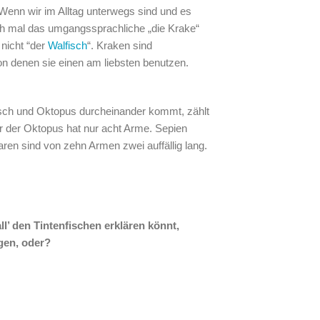
Wenn wir im Alltag unterwegs sind und es
ch mal das umgangssprachliche „die Krake“
 nicht “der
Walfisch
“. Kraken sind
on denen sie einen am liebsten benutzen.
fisch und Oktopus durcheinander kommt, zählt
ber der Oktopus hat nur acht Arme. Sepien
en sind von zehn Armen zwei auffällig lang.
l’ den Tintenfischen erklären könnt,
agen, oder?