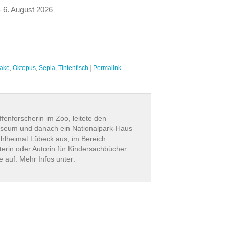
 6. August 2026
ake
,
Oktopus
,
Sepia
,
Tintenfisch
|
Permalink
ffenforscherin im Zoo, leitete den
useum und danach ein Nationalpark-Haus
ahlheimat Lübeck aus, im Bereich
erin oder Autorin für Kindersachbücher.
auf. Mehr Infos unter: