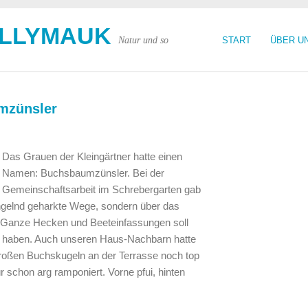
OLLYMAUK
Natur und so
START
ÜBER U
mzünsler
Das Grauen der Kleingärtner hatte einen
Namen: Buchsbaumzünsler. Bei der
Gemeinschaftsarbeit im Schrebergarten gab
angelnd geharkte Wege, sondern über das
Ganze Hecken und Beeteinfassungen soll
t haben. Auch unseren Haus-Nachbarn hatte
großen Buchskugeln an der Terrasse noch top
 schon arg ramponiert. Vorne pfui, hinten