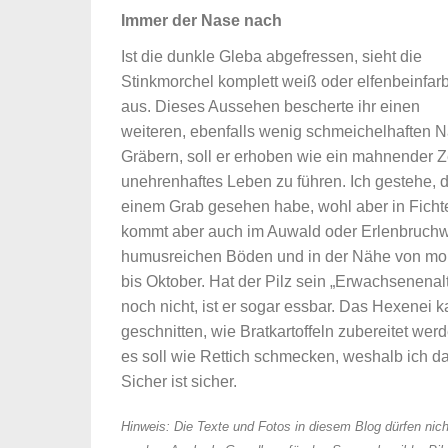
Immer der Nase nach
Ist die dunkle Gleba abgefressen, sieht die
Stinkmorchel komplett weiß oder elfenbeinfar
aus. Dieses Aussehen bescherte ihr einen
weiteren, ebenfalls wenig schmeichelhaften N
Gräbern, soll er erhoben wie ein mahnender Z
unehrenhaftes Leben zu führen. Ich gestehe, d
einem Grab gesehen habe, wohl aber in Ficht
kommt aber auch im Auwald oder Erlenbruchw
humusreichen Böden und in der Nähe von mors
bis Oktober. Hat der Pilz sein „Erwachsenenalte
noch nicht, ist er sogar essbar. Das Hexenei
geschnitten, wie Bratkartoffeln zubereitet werd
es soll wie Rettich schmecken, weshalb ich da
Sicher ist sicher.
Hinweis: Die Texte und Fotos in diesem Blog dürfen nic