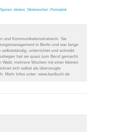
Sporen
,
stinken
,
Stinkmorchel
|
Permalink
tin und Kommunikationstrainerin. Sie
ldungsmanagement in Berlin und war lange
ie selbstständig, unterrichtet und schreibt
ssbegier hat sie quasi zum Beruf gemacht.
im Wald, mehrere Wochen mit einer kleinen
ichnet sich selbst als überzeugte
ch. Mehr Infos unter: www.karibuch.de