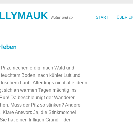
OLLYMAUK
Natur und so
START
ÜBER U
rleben
Pilze riechen erdig, nach Wald und
feuchtem Boden, nach kühler Luft und
frischem Laub. Allerdings nicht alle, denn
gt sich an warmen Tagen mächtig ins
Puh! Da beschleunigt der Wanderer
hen. Muss der Pilz so stinken? Andere
. Klare Antwort: Ja, die Stinkmorchel
 Sie hat einen triftigen Grund – den