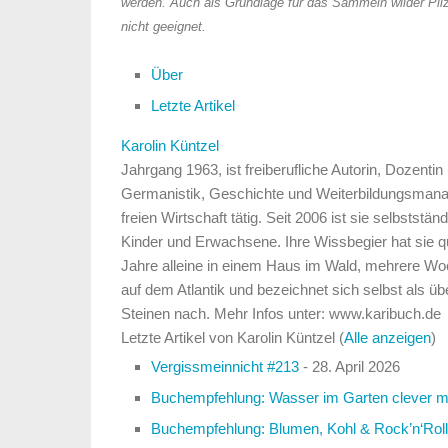
werden. Auch als Grundlage für das Sammeln wilder Pilz
nicht geeignet.
Über
Letzte Artikel
Karolin Küntzel
Jahrgang 1963, ist freiberufliche Autorin, Dozenti
Germanistik, Geschichte und Weiterbildungsmanage
freien Wirtschaft tätig. Seit 2006 ist sie selbststä
Kinder und Erwachsene. Ihre Wissbegier hat sie 
Jahre alleine in einem Haus im Wald, mehrere Woc
auf dem Atlantik und bezeichnet sich selbst als ü
Steinen nach. Mehr Infos unter: www.karibuch.de
Letzte Artikel von Karolin Küntzel
(
Alle anzeigen
)
Vergissmeinnicht #213
- 28. April 2026
Buchempfehlung: Wasser im Garten clever 
Buchempfehlung: Blumen, Kohl & Rock’n‘Roll