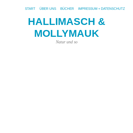
START
ÜBER UNS
BÜCHER
IMPRESSUM + DATENSCHUTZ
HALLIMASCH &
MOLLYMAUK
S
AR
FI
Natur und so
He
Ba
Fr
Fi
Ei
Di
Ja
tr
un
Ei
vie