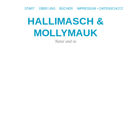
START
ÜBER UNS
BÜCHER
IMPRESSUM + DATENSCHUTZ
HALLIMASCH &
MOLLYMAUK
S
AR
F
Natur und so
Hu
w
si
d
d
Hu
Da
ma
ma
ma
in