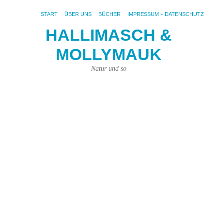
START
ÜBER UNS
BÜCHER
IMPRESSUM + DATENSCHUTZ
HALLIMASCH &
MOLLYMAUK
S
AR
H
Natur und so
K
ei
S
ih
H
re
Ac
ja,
es
gib
sie