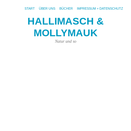
START
ÜBER UNS
BÜCHER
IMPRESSUM + DATENSCHUTZ
HALLIMASCH &
MOLLYMAUK
S
AR
R
Natur und so
R
Re
R
Sei
Wo
ist
es
he
un
im
Sc