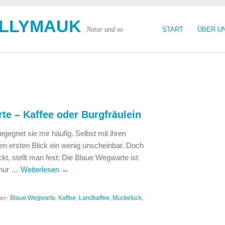
OLLYMAUK
Natur und so
START
ÜBER U
te – Kaffee oder Burgfräulein
gegnet sie mir häufig. Selbst mit ihren
 den ersten Blick ein wenig unscheinbar. Doch
, stellt man fest: Die Blaue Wegwarte ist
t nur …
Weiterlesen
→
ter:
Blaue Wegwarte
,
Kaffee
,
Landkaffee
,
Muckefuck
,