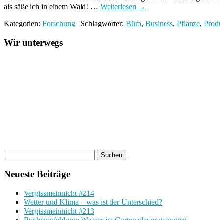
als säße ich in einem Wald! …
Weiterlesen
→
Kategorien:
Forschung
| Schlagwörter:
Büro
,
Business
,
Pflanze
,
Produ
Wir unterwegs
Neueste Beiträge
Vergissmeinnicht #214
Wetter und Klima – was ist der Unterschied?
Vergissmeinnicht #213
Buchempfehlung: Wasser im Garten clever managen