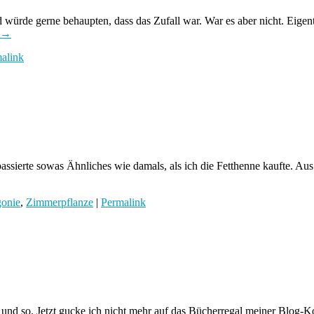
 würde gerne behaupten, dass das Zufall war. War es aber nicht. Eige
→
alink
ssierte sowas Ähnliches wie damals, als ich die Fetthenne kaufte. Aus
gonie
,
Zimmerpflanze
|
Permalink
 so. Jetzt gucke ich nicht mehr auf das Bücherregal meiner Blog-Kolle