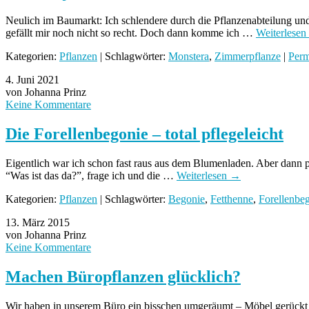
Neulich im Baumarkt: Ich schlendere durch die Pflanzenabteilung und
gefällt mir noch nicht so recht. Doch dann komme ich …
Weiterlesen
Kategorien:
Pflanzen
| Schlagwörter:
Monstera
,
Zimmerpflanze
|
Perm
4. Juni 2021
von Johanna Prinz
Keine Kommentare
Die Forellenbegonie – total pflegeleicht
Eigentlich war ich schon fast raus aus dem Blumenladen. Aber dann pa
“Was ist das da?”, frage ich und die …
Weiterlesen
→
Kategorien:
Pflanzen
| Schlagwörter:
Begonie
,
Fetthenne
,
Forellenbe
13. März 2015
von Johanna Prinz
Keine Kommentare
Machen Büropflanzen glücklich?
Wir haben in unserem Büro ein bisschen umgeräumt – Möbel gerückt und