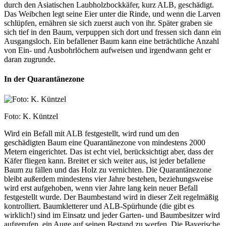
durch den Asiatischen Laubholzbockkäfer, kurz ALB, geschädigt.
Das Weibchen legt seine Eier unter die Rinde, und wenn die Larven
schlüpfen, ernähren sie sich zuerst auch von ihr. Später graben sie
sich tief in den Baum, verpuppen sich dort und fressen sich dann ein
Ausgangsloch. Ein befallener Baum kann eine beträchtliche Anzahl
von Ein- und Ausbohrlöchern aufweisen und irgendwann geht er
daran zugrunde.
In der Quarantänezone
Foto: K. Küntzel
Wird ein Befall mit ALB festgestellt, wird rund um den
geschädigten Baum eine Quarantänezone von mindestens 2000
Metern eingerichtet. Das ist echt viel, berücksichtigt aber, dass der
Käfer fliegen kann. Breitet er sich weiter aus, ist jeder befallene
Baum zu fällen und das Holz zu vernichten. Die Quarantänezone
bleibt außerdem mindestens vier Jahre bestehen, beziehungsweise
wird erst aufgehoben, wenn vier Jahre lang kein neuer Befall
festgestellt wurde. Der Baumbestand wird in dieser Zeit regelmäßig
kontrolliert. Baumkletterer und ALB-Spürhunde (die gibt es
wirklich!) sind im Einsatz und jeder Garten- und Baumbesitzer wird
aufgerufen, ein Auge auf seinen Bestand zu werfen. Die Bayerische