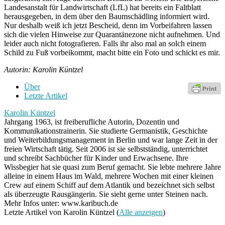
Landesanstalt für Landwirtschaft (LfL) hat bereits ein Faltblatt
herausgegeben, in dem über den Baumschädling informiert wird.
Nur deshalb weiß ich jetzt Bescheid, denn im Vorbeifahren lassen
sich die vielen Hinweise zur Quarantänezone nicht aufnehmen. Und
leider auch nicht fotografieren. Falls ihr also mal an solch einem
Schild zu Fuß vorbeikommt, macht bitte ein Foto und schickt es mir.
Autorin: Karolin Küntzel
Über
Letzte Artikel
Karolin Küntzel
Jahrgang 1963, ist freiberufliche Autorin, Dozentin und
Kommunikationstrainerin. Sie studierte Germanistik, Geschichte
und Weiterbildungsmanagement in Berlin und war lange Zeit in der
freien Wirtschaft tätig. Seit 2006 ist sie selbstständig, unterrichtet
und schreibt Sachbücher für Kinder und Erwachsene. Ihre
Wissbegier hat sie quasi zum Beruf gemacht. Sie lebte mehrere Jahre
alleine in einem Haus im Wald, mehrere Wochen mit einer kleinen
Crew auf einem Schiff auf dem Atlantik und bezeichnet sich selbst
als überzeugte Rausgängerin. Sie sieht gerne unter Steinen nach.
Mehr Infos unter: www.karibuch.de
Letzte Artikel von Karolin Küntzel
(
Alle anzeigen
)