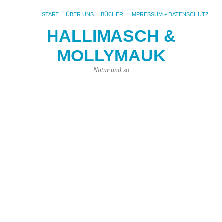
START
ÜBER UNS
BÜCHER
IMPRESSUM + DATENSCHUTZ
HALLIMASCH &
W
MOLLYMAUK
kl
e
Natur und so
un
d
L
15.
Juni
201
von
Joh
Pri
|
Kei
Ko