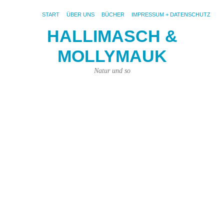
START
ÜBER UNS
BÜCHER
IMPRESSUM + DATENSCHUTZ
HALLIMASCH &
D
MOLLYMAUK
“
R
Natur und so
is
da
18.
Okt
201
von
Joh
Pri
|
Kei
Ko