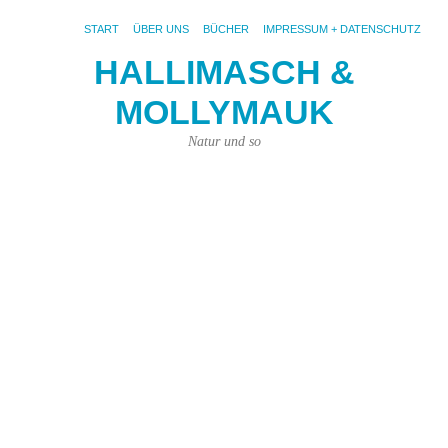
START
ÜBER UNS
BÜCHER
IMPRESSUM + DATENSCHUTZ
HALLIMASCH &
F
MOLLYMAUK
5.
Feb
Natur und so
201
von
Kar
Kün
|
3
Ko
Fot
pix
wir
mit