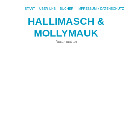
START
ÜBER UNS
BÜCHER
IMPRESSUM + DATENSCHUTZ
HALLIMASCH &
G
MOLLYMAUK
W
A
Natur und so
au
d
W
z
La
31.
Mär
201
von
Kar
Kün
|
1