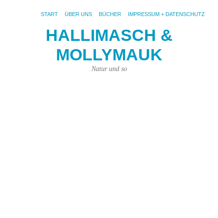
START
ÜBER UNS
BÜCHER
IMPRESSUM + DATENSCHUTZ
HALLIMASCH &
MOLLYMAUK
S
AR
WI
Natur und so
Sc
Di
Sc
Ma
bil
ich
mi
ein
ich
ke
sc