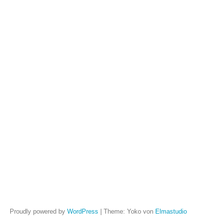
i
AR
Arc
Proudly powered by
WordPress
|
Theme: Yoko von
Elmastudio