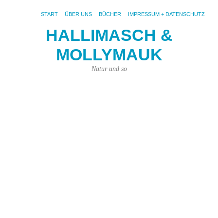
START
ÜBER UNS
BÜCHER
IMPRESSUM + DATENSCHUTZ
HALLIMASCH &
H
MOLLYMAUK
is
H
Natur und so
S
w
22.
Sep
201
von
Kar
Kün
|
Kei
Ko