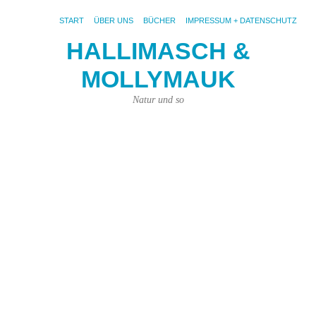
START
ÜBER UNS
BÜCHER
IMPRESSUM + DATENSCHUTZ
HALLIMASCH &
K
MOLLYMAUK
a
B
Natur und so
L
v
K
7.
Aug
201
von
Kar
Kün
|
Kei
Ko