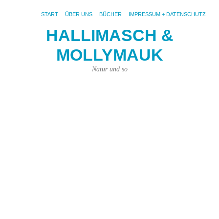
START
ÜBER UNS
BÜCHER
IMPRESSUM + DATENSCHUTZ
HALLIMASCH &
MOLLYMAUK
S
AR
A
Natur und so
To
le
m
la
–
De
La
Ef
Jet
ist
es