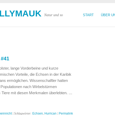
OLLYMAUK
Natur und so
START
ÜBER U
 #41
ster, lange Vorderbeine und kurze
mischen Vorteile, die Echsen in der Karibik
ans ermöglichen. Wissenschaftler hatten
e Populationen nach Wirbelstürmen
m Tiere mit diesen Merkmalen überlebten. …
einnicht
| Schlagwörter:
Echsen
,
Hurrican
|
Permalink