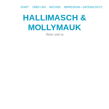
START
ÜBER UNS
BÜCHER
IMPRESSUM + DATENSCHUTZ
HALLIMASCH &
MOLLYMAUK
S
AR
GL
Natur und so
Fl
W
br
ei
Gi
G
De
He
ist
Pil
Sa