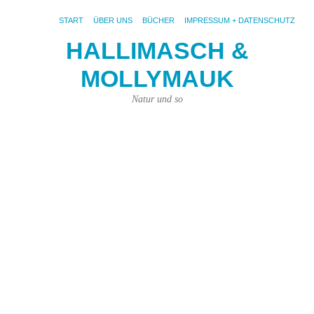
START
ÜBER UNS
BÜCHER
IMPRESSUM + DATENSCHUTZ
HALLIMASCH &
MOLLYMAUK
S
AR
PA
Natur und so
Ei
B
De
Fe
De
Tit
de
Bu
kli
na
ei