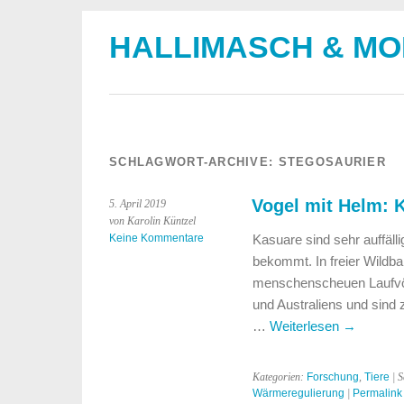
HALLIMASCH & M
SCHLAGWORT-ARCHIVE:
STEGOSAURIER
Vogel mit Helm: 
5. April 2019
von Karolin Küntzel
Keine Kommentare
Kasuare sind sehr auffäl
bekommt. In freier Wildbah
menschenscheuen Laufvö
und Australiens und sind
…
Weiterlesen
→
Kategorien:
Forschung
,
Tiere
| S
Wärmeregulierung
|
Permalink