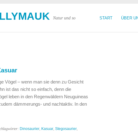
OLLYMAUK
Natur und so
START
ÜBER U
Kasuar
lige Vögel – wenn man sie denn zu Gesicht
n ist das nicht so einfach, denn die
gel leben in den Regenwäldern Neuguineas
 zudem dämmerungs- und nachtaktiv. In den
chlagwörter:
Dinosaurier
,
Kasuar
,
Stegosaurier
,